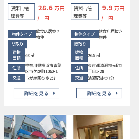
28.6
9.9
賃料
万円
賃料
万円
/管
/管
理費等
理費等
/－円
/－円
飲食店居抜き
飲食店居抜き
物件タイプ
物件タイプ
物件
物件
間取り
間取り
建物
建物
68 ㎡
26.5 ㎡
面積
面積
神奈川県横浜市青葉
東京都清瀬市元町2
住所
住所
区市ケ尾町1062-1
丁目1-28
交通
交通
市が尾駅徒歩2分
清瀬駅徒歩7分
詳細を見る
詳細を見る