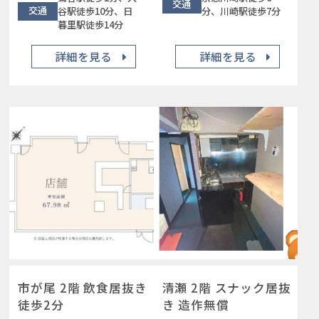
交通
交通
谷駅徒歩10分、日
分、川崎駅徒歩7分
暮里駅徒歩14分
詳細を見る
詳細を見る
市が尾 2階 飲食居抜き
清瀬 2階 スナック居抜
徒歩2分
き 造作無償