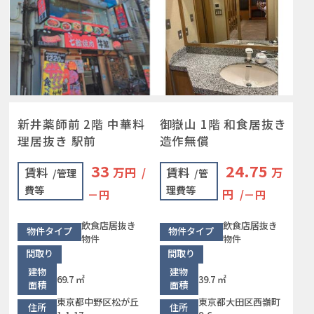
新井薬師前 2階 中華料
御嶽山 1階 和食居抜き
理居抜き 駅前
造作無償
33
24.75
賃料
万円
賃料
万
/
/管理
/管
費等
理費等
円
－円
/－円
飲食店居抜き
飲食店居抜き
物件タイプ
物件タイプ
物件
物件
間取り
間取り
建物
建物
69.7 ㎡
39.7 ㎡
面積
面積
東京都中野区松が丘
東京都大田区西嶺町
住所
住所