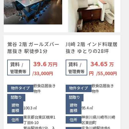
鶯谷 2階 ガールズバー
川崎 2階 インド料理居
居抜き 駅徒歩1分
抜き ゆとりの28坪
39.6
34.65
賃料
万円
賃料
万
/
/
管理費等
管理費等
円
/33,000円
/55,000円
飲食店居抜き
飲食店居抜き
物件タイプ
物件タイプ
物件
物件
間取り
間取り
建物
建物
100.3 ㎡
95.4 ㎡
面積
面積
東京都台東区根岸1
神奈川県川崎市川崎
住所
住所
丁目6-10
区東田町
鶯谷駅徒歩1分、入
京急川崎駅徒歩6