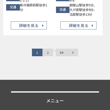
1-1-17
9-6
新井薬師前駅徒歩1
御嶽山駅徒歩5分、
交通
交通
分
久が原駅徒歩9分、
沼部駅徒歩13分
詳細を見る
詳細を見る
…
1
2
84
メニュー