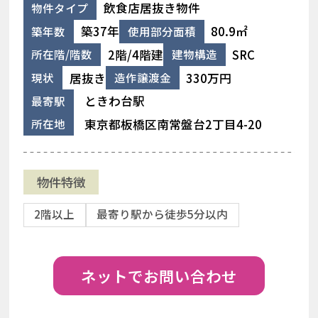
飲食店居抜き物件
物件タイプ
築37年
80.9㎡
築年数
使用部分面積
2階/4階建
SRC
所在階/階数
建物構造
居抜き
330万円
現状
造作譲渡金
ときわ台駅
最寄駅
東京都板橋区南常盤台2丁目4-20
所在地
物件特徴
2階以上
最寄り駅から徒歩5分以内
ネットでお問い合わせ