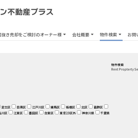
居抜き売却をご検討のオーナー様
会社概要
物件検索
お問
物件検索
Rent Propterty S
足立区
目黒区
江戸川区
練馬区
板橋区
北区
葛飾区
品川区
江東区
墨田区
台東区
東京23区外
神奈川県
千葉県