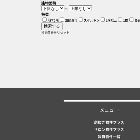
建物面積
～
特徴
地下1階
重飲食可
スケルトン
2階以上
1階
最
検索条件をリセット
メニュー
居抜き物件プラス
サロン物件プラス
賃貸物件一覧