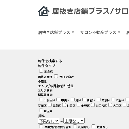
居抜き店舗プラス
サロン不動産プラス
物件を検索する
物件タイプ
飲食店
居抜き物件
サロン向け
不動産
エリア/駅路線切り替え
エリア検索
駅路線検索
千代田区
中央区
港区
新宿区
文京区
渋谷区
荒川区
豊島区
杉並区
中野区
世田谷区
大田区
埼玉県
賃料
～
共益費/管理費を含む
礼金なし
敷金なし