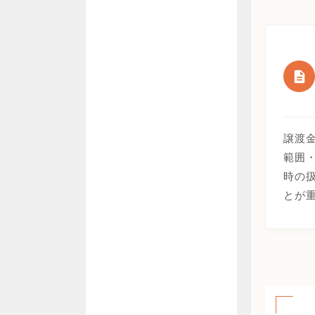
譲渡
範囲
時の
とが