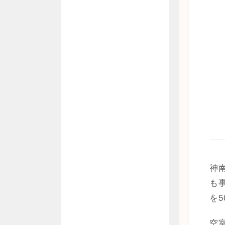
神
も
を
空