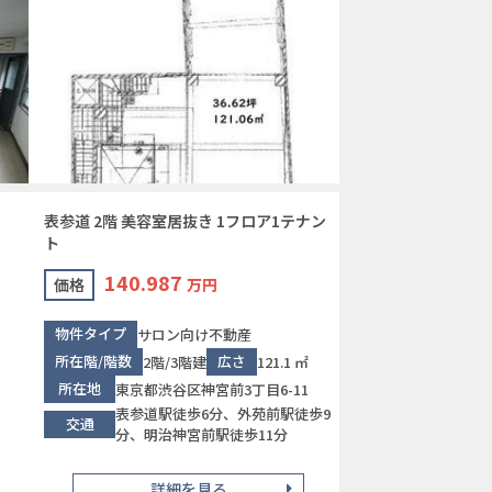
表参道 2階 美容室居抜き 1フロア1テナン
ト
140.987
価格
万円
物件タイプ
サロン向け不動産
所在階/階数
広さ
2階/3階建
121.1 ㎡
所在地
東京都渋谷区神宮前3丁目6-11
表参道駅徒歩6分、外苑前駅徒歩9
交通
分、明治神宮前駅徒歩11分
詳細を見る