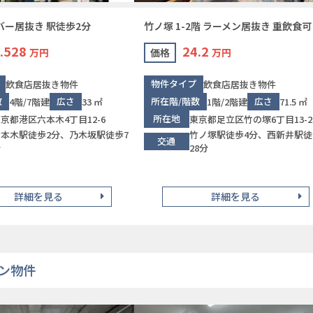
 バー居抜き 駅徒歩2分
竹ノ塚 1-2階 ラーメン居抜き 重飲食可
.528
24.2
万円
価格
万円
物件タイプ
飲食店居抜き物件
飲食店居抜き物件
数
広さ
所在階/階数
広さ
4階/7階建
33 ㎡
1階/2階建
71.5 ㎡
所在地
京都港区六本木4丁目12-6
東京都足立区竹の塚6丁目13-2
六本木駅徒歩2分、乃木坂駅徒歩7
竹ノ塚駅徒歩4分、西新井駅徒
交通
分
28分
詳細を見る
詳細を見る
ン物件