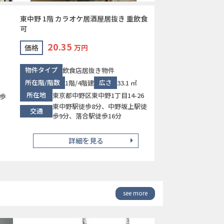
東中野 1階 カラオケ居酒屋居抜き 重飲食
可
20.35
価格
万円
物件タイプ
飲食店居抜き物件
所在階/階数
広さ
1階/4階建
33.1 ㎡
所在地
東京都中野区東中野1丁目14-26
歩
東中野駅徒歩8分、中野坂上駅徒
交通
歩9分、落合駅徒歩16分
詳細を見る
see more