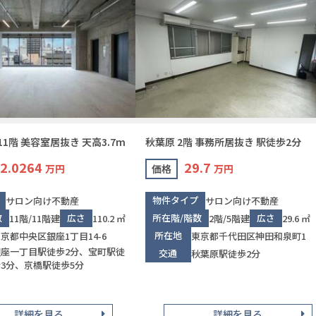
11階 美容室居抜き 天高3.7m
秋葉原 2階 事務所居抜き 駅徒歩2分
2.0264
29.7
万円
価格
万円
物件タイプ
サロン向け不動産
サロン向け不動産
数
広さ
所在階/階数
広さ
11階/11階建
110.2 ㎡
2階/5階建
29.6 ㎡
所在地
京都中央区銀座1丁目14-6
東京都千代田区神田和泉町1
銀座一丁目駅徒歩2分、宝町駅徒
交通
秋葉原駅徒歩2分
3分、京橋駅徒歩5分
詳細を見る
詳細を見る