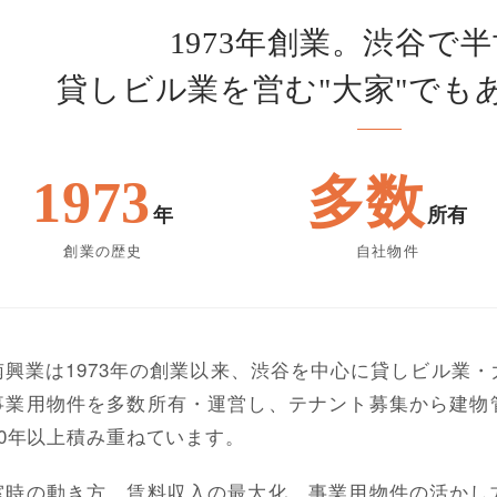
1973年創業。渋谷で
貸しビル業を営む"大家"でも
1973
多数
年
所有
創業の歴史
自社物件
南興業は1973年の創業以来、渋谷を中心に貸しビル業
事業用物件を多数所有・運営し、テナント募集から建物
50年以上積み重ねています。
室時の動き方、賃料収入の最大化、事業用物件の活かし