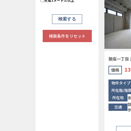
天高3メートル以上
検索条件をリセット
銀座一丁目 
13
価格
物件タイプ
所在階/階
所在地
東
交通
歩