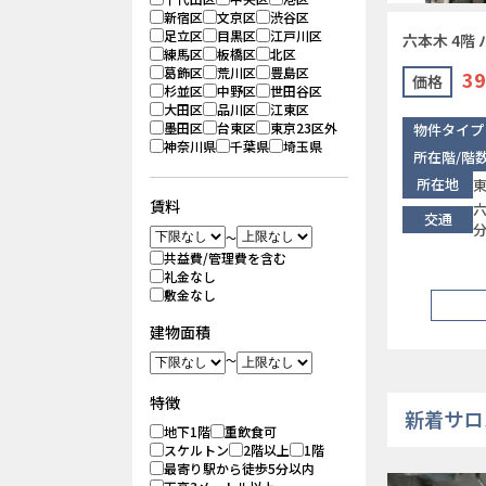
新宿区
文京区
渋谷区
足立区
目黒区
江戸川区
六本木 4階
練馬区
板橋区
北区
葛飾区
荒川区
豊島区
39
価格
杉並区
中野区
世田谷区
大田区
品川区
江東区
墨田区
台東区
東京23区外
物件タイプ
神奈川県
千葉県
埼玉県
所在階/階
所在地
東
賃料
交通
～
共益費/管理費を含む
礼金なし
敷金なし
建物面積
～
特徴
新着サロ
地下1階
重飲食可
スケルトン
2階以上
1階
最寄り駅から徒歩5分以内