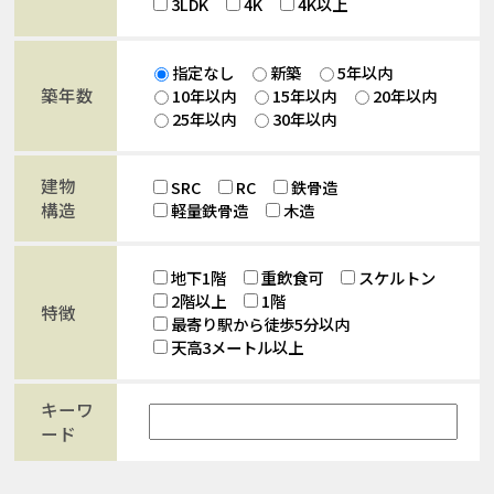
3LDK
4K
4K以上
指定なし
新築
5年以内
築年数
10年以内
15年以内
20年以内
25年以内
30年以内
建物
SRC
RC
鉄骨造
構造
軽量鉄骨造
木造
地下1階
重飲食可
スケルトン
2階以上
1階
特徴
最寄り駅から徒歩5分以内
天高3メートル以上
キーワ
ード