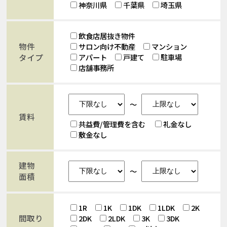
神奈川県
千葉県
埼玉県
飲食店居抜き物件
物件
サロン向け不動産
マンション
タイプ
アパート
戸建て
駐車場
店舗事務所
～
賃料
共益費/管理費を含む
礼金なし
敷金なし
建物
～
面積
1R
1K
1DK
1LDK
2K
間取り
2DK
2LDK
3K
3DK