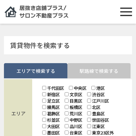
賃貸物件を検索する
エリアで検索する
駅路線で検索する
千代田区
中央区
港区
新宿区
文京区
渋谷区
足立区
目黒区
江戸川区
練馬区
板橋区
北区
エリア
葛飾区
荒川区
豊島区
杉並区
中野区
世田谷区
大田区
品川区
江東区
墨田区
台東区
東京23区外