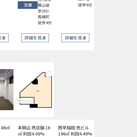
交通
徒歩9分
横山徒
歩3分/
馬喰町
徒歩4分
見る
詳細を見る
詳細を見る
 86㎡
本駒込 売店舗 16
西早稲田 売ビル
㎡ 利回4.08%
196㎡ 利回4.49%