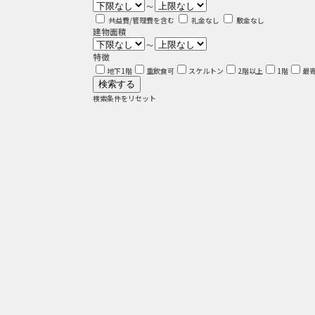
～
共益費/管理費を含む
礼金なし
敷金なし
建物面積
～
特徴
地下1階
重飲食可
スケルトン
2階以上
1階
最
検索条件をリセット