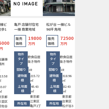
一棟ビ
亀戸 店舗付住宅
松が谷 一棟ビル
徒歩1
一棟 商業地域
96坪 角地
19800
72500
販売
販売
5000
価格
価格
万円
万円
円
物件
物件
飲食店居
飲食店居
タイ
タイ
店舗事
抜き物件
抜き物件
プ
プ
務所
間取り
間取り
1R
1R
R
建物面
建物面
215.72
318.96
13.58
積
積
㎡
㎡
㎡
土地面
土地面
45.43
82.43
83.07
積
積
㎡
㎡
㎡
東京都
東京都
東京都
江東区
台東区
杉並区
所在地
所在地
亀戸2丁
松が谷3
阿佐谷