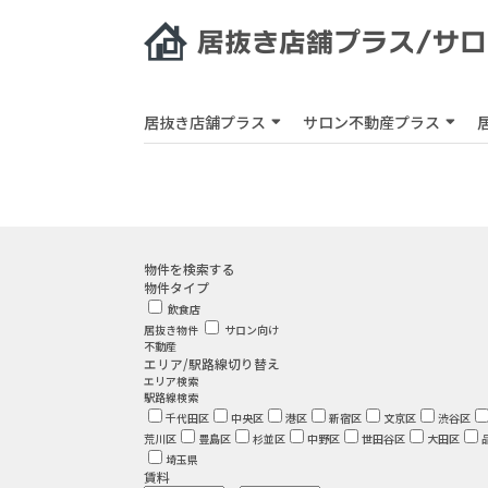
居抜き店舗プラス
サロン不動産プラス
物件を検索する
物件タイプ
飲食店
居抜き物件
サロン向け
不動産
エリア/駅路線切り替え
エリア検索
駅路線検索
千代田区
中央区
港区
新宿区
文京区
渋谷区
荒川区
豊島区
杉並区
中野区
世田谷区
大田区
埼玉県
賃料