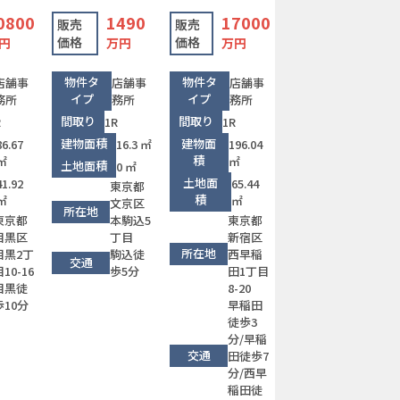
0800
1490
17000
販売
販売
価格
価格
円
万円
万円
物件タ
物件タ
店舗事
店舗事
店舗事
イプ
イプ
務所
務所
務所
間取り
間取り
R
1R
1R
建物面積
建物面
86.67
16.3 ㎡
196.04
積
㎡
㎡
土地面積
0 ㎡
土地面
41.92
65.44
東京都
積
㎡
㎡
文京区
所在地
東京都
本駒込5
東京都
目黒区
丁目
新宿区
所在地
目黒2丁
駒込徒
西早稲
交通
10-16
歩5分
田1丁目
目黒徒
8-20
歩10分
早稲田
徒歩3
分/早稲
交通
田徒歩7
分/西早
稲田徒