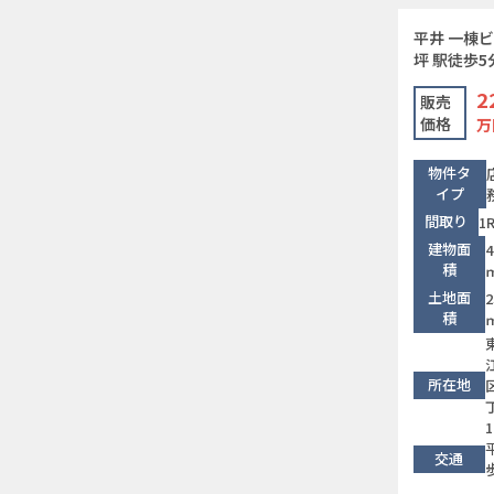
平井 一棟ビ
坪 駅徒歩5
2
販売
価格
万
物件タ
イプ
間取り
1
建物面
4
積
土地面
2
積
所在地
1
交通