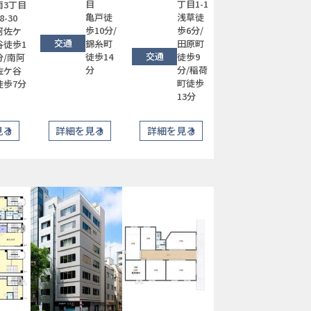
目
丁目1-1
南3丁目
亀戸徒
浅草徒
8-30
歩10分/
歩6分/
阿佐ケ
交通
錦糸町
田原町
谷徒歩1
交通
徒歩14
徒歩9
分/南阿
分
分/稲荷
佐ケ谷
町徒歩
徒歩7分
13分
見る
詳細を見る
詳細を見る