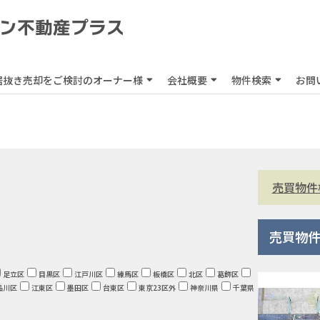
居抜き売却をご検討のオーナー様
会社概要
物件検索
お問
売買物件
売買物
足立区
目黒区
江戸川区
練馬区
板橋区
北区
葛飾区
品川区
江東区
墨田区
台東区
東京23区外
神奈川県
千葉県