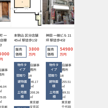
町 一
本駒込 区分店舗
神田 一棟ビル 21
肉店稼
45㎡ 駅徒歩1分
坪 駅徒歩4分
分
3800
54980
販売
販売
3000
価格
価格
万円
万円
円
物件タ
物件タ
店舗事
店舗事
イプ
イプ
務所
務所
店舗事
務所
間取り
間取り
1R
1R
R
建物面
建物面
45.17
255.51
積
積
㎡
㎡
96.04
㎡
土地面
土地面
208.26
69.31
積
積
㎡
㎡
29.05
㎡
東京都
東京都
文京区
千代田
東京都