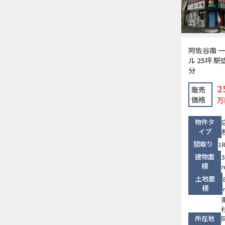
阿佐谷南 
ル 25坪 駅
分
2
販売
価格
万
物件タ
イプ
間取り
1
建物面
3
積
土地面
積
所在地