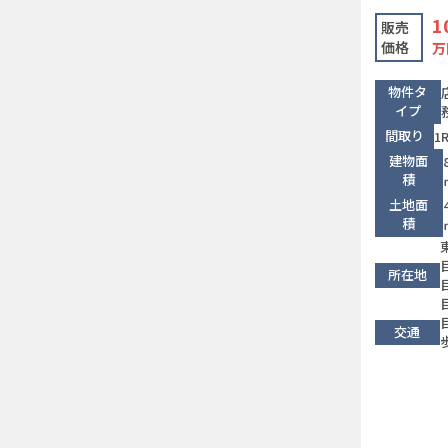
1
販売
価格
万
物件タ
イプ
間取り
1
建物面
積
土地面
積
所在地
目
交通