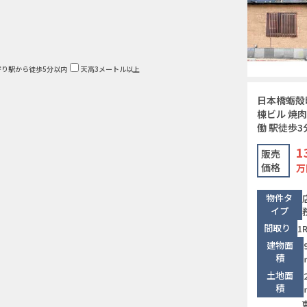
寄り駅から徒歩5分以内
天高3メートル以上
日本橋蛎殻
棟ビル 焼
働 駅徒歩3
1
販売
価格
万
物件タ
イプ
間取り
1
建物面
積
土地面
積