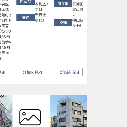
所在地
所在地
本駒込2
区神田
中央区
丁目
富山町
日本橋
千石徒
28
蛎殻町2
交通
歩1分
神田徒
丁目7-9
交通
歩4分
水天宮
前徒歩3
分/人形
町徒歩6
分/浜町
徒歩10
分
見る
詳細を見る
詳細を見る