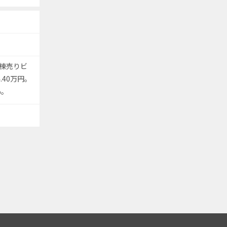
棟売りビ
.40万円。
%。