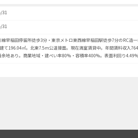
5/31
5/31
川線早稲田停留所徒歩3分・東京メトロ東西線早稲田駅徒歩7分のRC造一
建て196.04㎡。北東7.5m公道接面。現在満室賃貸中。年間賃料収入764
余地あり。商業地域・建ぺい率80%・容積率400%。表面利回り4.49