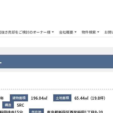
居抜き売却をご検討のオーナー様
会社概要
物件検索
お問
7年
196.04㎡
65.44㎡（19.8坪）
建物面積
土地面積
SRC
構造
稲田徒歩15分
東京都新宿区西早稲田1丁目8-20
所在地