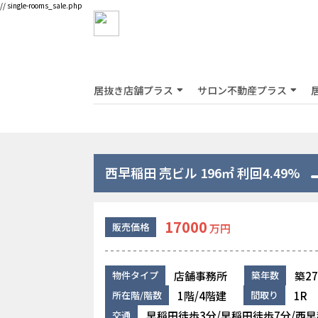
// single-rooms_sale.php
居抜き店舗プラス
サロン不動産プラス
西早稲田 売ビル 196㎡ 利回4.49%
17000
販売価格
万円
店舗事務所
築2
物件タイプ
築年数
1階/4階建
1R
所在階/階数
間取り
早稲田徒歩3分/早稲田徒歩7分/西早
交通