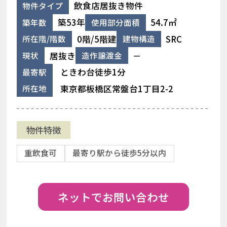
飲食店居抜き物件
物件タイプ
築53年
54.7㎡
築年数
使用部分面積
0階/5階建
SRC
所在階/階数
建物構造
居抜き
－
現状
造作譲渡金
ときわ台徒歩1分
最寄駅
東京都板橋区常盤台1丁目2-2
所在地
物件特徴
重飲食可
最寄り駅から徒歩5分以内
ネットでお問い合わせ