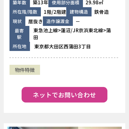
築13年
29.98㎡
築年数
使用部分面積
1階/2階建
鉄骨造
所在階/階数
建物構造
居抜き
－
現状
造作譲渡金
東急池上線>蓮沼/JR京浜東北線>蒲
最寄
駅
田
東京都大田区西蒲田3丁目
所在地
物件特徴
ネットでお問い合わせ