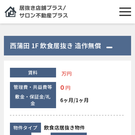
西蒲田 1F 飲食居抜き 造作無償
賃料
万円
0
管理費・共益費等
円
敷金・保証金/礼
6ヶ月/1ヶ月
金
飲食店居抜き物件
物件タイプ