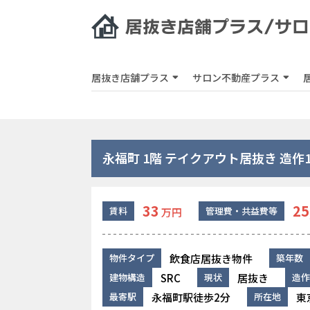
居抜き店舗プラス
サロン不動産プラス
永福町 1階 テイクアウト居抜き 造作1
33
25
賃料
管理費・共益費等
万円
飲食店居抜き物件
物件タイプ
築年数
SRC
居抜き
建物構造
現状
造作
永福町駅徒歩2分
東
最寄駅
所在地