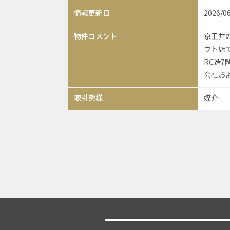
情報更新日
2026/0
物件コメント
京王井
ウト店
RC造7
会社お
取引態様
媒介