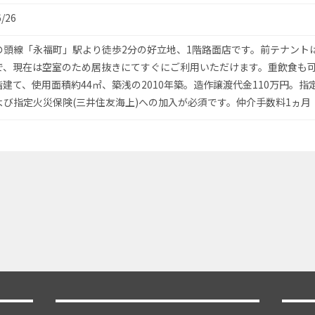
6/26
の頭線「永福町」駅より徒歩2分の好立地、1階路面店です。前テナント
で、現在は空室のため居抜きにてすぐにご利用いただけます。重飲食も
階建て、使用面積約44㎡、築浅の2010年築。造作譲渡代金110万円。指
よび指定火災保険(三井住友海上)への加入が必須です。仲介手数料1ヵ月