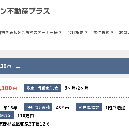
居抜き売却をご検討のオーナー様
会社概要
物件検索
お問
10万
,300
8ヶ月/2ヶ月
敷金・保証金/礼金
円
築16年
43.9㎡
1階/7階建
使用部分面積
所在階/階数
110万円
譲渡金
京都杉並区和泉3丁目12-6