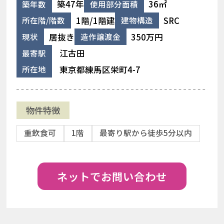
築47年
36㎡
築年数
使用部分面積
1階/1階建
SRC
所在階/階数
建物構造
居抜き
350万円
現状
造作譲渡金
江古田
最寄駅
東京都練馬区栄町4-7
所在地
物件特徴
重飲食可
1階
最寄り駅から徒歩5分以内
ネットでお問い合わせ