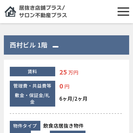
西村ビル 1階
25
賃料
万円
0
管理費・共益費等
円
敷金・保証金/礼
6ヶ月/2ヶ月
金
飲食店居抜き物件
物件タイプ