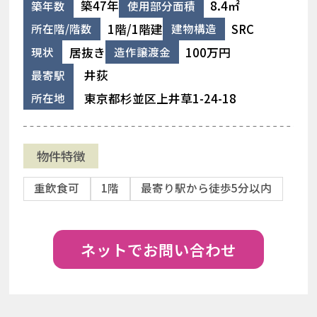
築47年
8.4㎡
築年数
使用部分面積
1階/1階建
SRC
所在階/階数
建物構造
居抜き
100万円
現状
造作譲渡金
井荻
最寄駅
東京都杉並区上井草1-24-18
所在地
物件特徴
重飲食可
1階
最寄り駅から徒歩5分以内
ネットでお問い合わせ