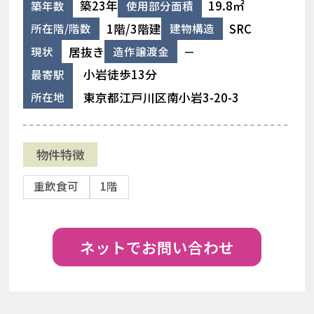
築23年
19.8㎡
築年数
使用部分面積
1階/3階建
SRC
所在階/階数
建物構造
居抜き
－
現状
造作譲渡金
小岩徒歩13分
最寄駅
東京都江戸川区南小岩3-20-3
所在地
物件特徴
重飲食可
1階
ネットでお問い合わせ