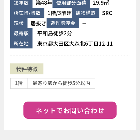
築48年
29.9㎡
築年数
使用部分面積
1階/3階建
SRC
所在階/階数
建物構造
居抜き
－
現状
造作譲渡金
平和島徒歩2分
最寄駅
東京都大田区大森北6丁目12-11
所在地
物件特徴
1階
最寄り駅から徒歩5分以内
ネットでお問い合わせ