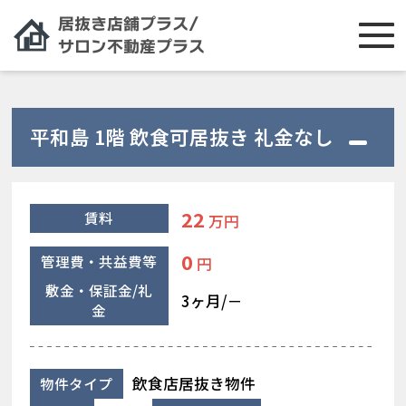
平和島 1階 飲食可居抜き 礼金なし
22
賃料
万円
0
管理費・共益費等
円
敷金・保証金/礼
3ヶ月/－
金
飲食店居抜き物件
物件タイプ