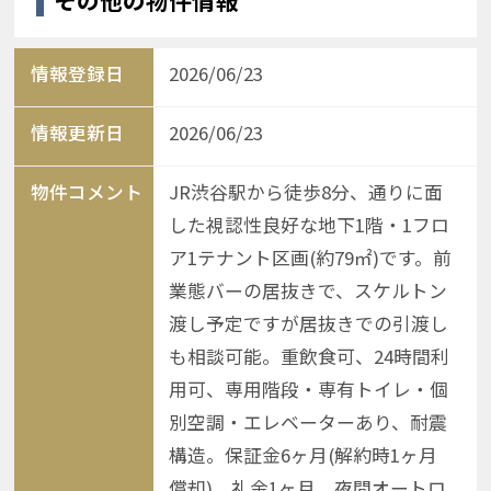
その他の物件情報
情報登録日
2026/06/23
情報更新日
2026/06/23
物件コメント
JR渋谷駅から徒歩8分、通りに面
した視認性良好な地下1階・1フロ
ア1テナント区画(約79㎡)です。前
業態バーの居抜きで、スケルトン
渡し予定ですが居抜きでの引渡し
も相談可能。重飲食可、24時間利
用可、専用階段・専有トイレ・個
別空調・エレベーターあり、耐震
構造。保証金6ヶ月(解約時1ヶ月
償却)、礼金1ヶ月、夜間オートロ