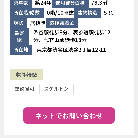
築24年
79.3㎡
築年数
使用部分面積
0階/10階建
SRC
所在階/階数
建物構造
居抜き
－
現状
造作譲渡金
渋谷駅徒歩8分、表参道駅徒歩12
最寄
駅
分、代官山駅徒歩18分
東京都渋谷区渋谷2丁目12-11
所在地
物件特徴
重飲食可
スケルトン
ネットでお問い合わせ