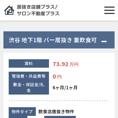
渋谷 地下1階 バー居抜き 重飲食可
73.92
賃料
万円
0
管理費・共益費等
円
敷金・保証金/礼
6ヶ月/1ヶ月
金
飲食店居抜き物件
物件タイプ