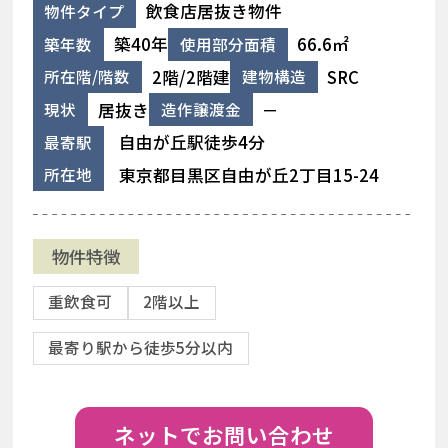
飲食店居抜き物件
物件タイプ
築40年
66.6㎡
築年数
使用部分面積
2階/2階建
SRC
所在階/階数
建物構造
居抜き
－
現状
造作譲渡金
自由が丘駅徒歩4分
最寄駅
東京都目黒区自由が丘2丁目15-24
所在地
物件特徴
重飲食可
2階以上
最寄り駅から徒歩5分以内
ネットでお問い合わせ