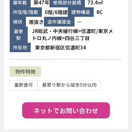
築47年
73.4㎡
築年数
使用部分面積
0階/6階建
RC
所在階/階数
建物構造
居抜き
－
現状
造作譲渡金
JR総武・中央緩行線>信濃町/東京メ
最寄
駅
トロ丸ノ内線>四谷三丁目
東京都新宿区信濃町34
所在地
物件特徴
重飲食可
最寄り駅から徒歩5分以内
ネットでお問い合わせ