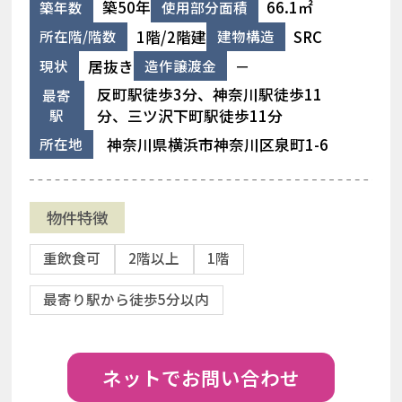
築50年
66.1㎡
築年数
使用部分面積
1階/2階建
SRC
所在階/階数
建物構造
居抜き
－
現状
造作譲渡金
反町駅徒歩3分、神奈川駅徒歩11
最寄
駅
分、三ツ沢下町駅徒歩11分
神奈川県横浜市神奈川区泉町1-6
所在地
物件特徴
重飲食可
2階以上
1階
最寄り駅から徒歩5分以内
ネットでお問い合わせ