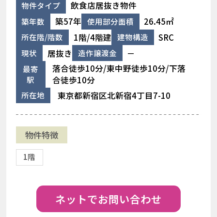
飲食店居抜き物件
物件タイプ
築57年
26.45㎡
築年数
使用部分面積
1階/4階建
SRC
所在階/階数
建物構造
居抜き
－
現状
造作譲渡金
落合徒歩10分/東中野徒歩10分/下落
最寄
駅
合徒歩10分
東京都新宿区北新宿4丁目7-10
所在地
物件特徴
1階
ネットでお問い合わせ