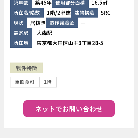
築45年
16.5㎡
築年数
使用部分面積
1階/2階建
SRC
所在階/階数
建物構造
居抜き
－
現状
造作譲渡金
大森駅
最寄駅
東京都大田区山王3丁目28-5
所在地
物件特徴
重飲食可
1階
ネットでお問い合わせ