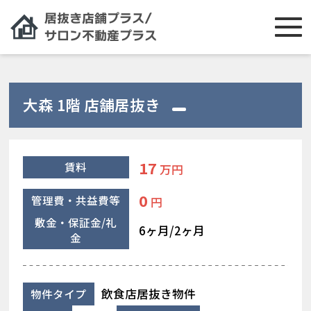
大森 1階 店舗居抜き
17
賃料
万円
0
管理費・共益費等
円
敷金・保証金/礼
6ヶ月/2ヶ月
金
飲食店居抜き物件
物件タイプ