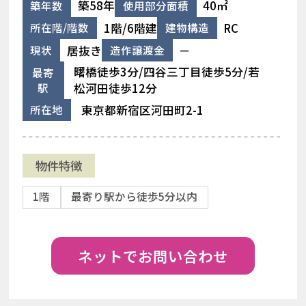
築58年
40㎡
築年数
使用部分面積
1階/6階建
RC
所在階/階数
建物構造
居抜き
－
現状
造作譲渡金
曙橋徒歩3分/四谷三丁目徒歩5分/若
最寄
駅
松河田徒歩12分
東京都新宿区河田町2-1
所在地
物件特徴
1階
最寄り駅から徒歩5分以内
ネットでお問い合わせ