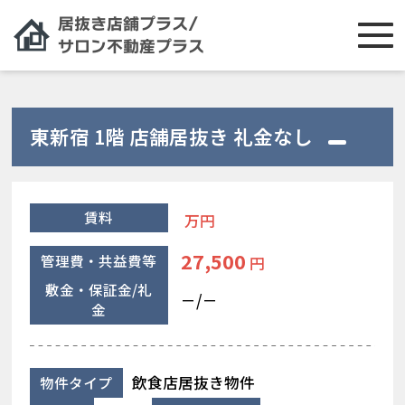
東新宿 1階 店舗居抜き 礼金なし
賃料
万円
27,500
管理費・共益費等
円
敷金・保証金/礼
－/－
金
飲食店居抜き物件
物件タイプ