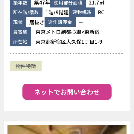
築47年
21.7㎡
築年数
使用部分面積
1階/9階建
RC
所在階/階数
建物構造
居抜き
－
現状
造作譲渡金
東京メトロ副都心線>東新宿
最寄駅
東京都新宿区大久保1丁目1-9
所在地
物件特徴
ネットでお問い合わせ