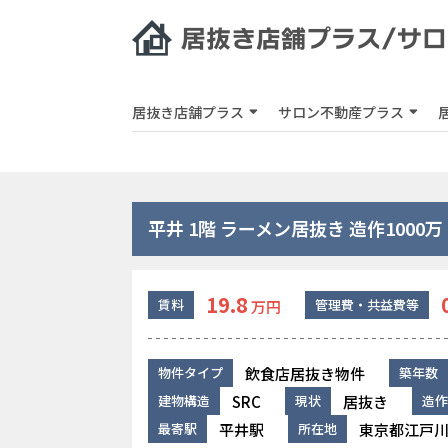
居抜き店舗プラス
サロン不動産プラス
平井 1階 ラーメン居抜き 造作1000万
19.8
賃料
管理費・共益費等
万円
飲食店居抜き物件
物件タイプ
築年数
SRC
居抜き
建物構造
現状
造作
平井駅
東京都江戸川区
最寄駅
所在地