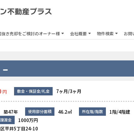
居抜き売却をご検討のオーナー様
会社概要
物件検索
お問
0
7ヶ月/3ヶ月
敷金・保証金/礼金
円
築47年
46.2㎡
1階/4階建
使用部分面積
所在階/階数
1000万円
譲渡金
平井5丁目24-10