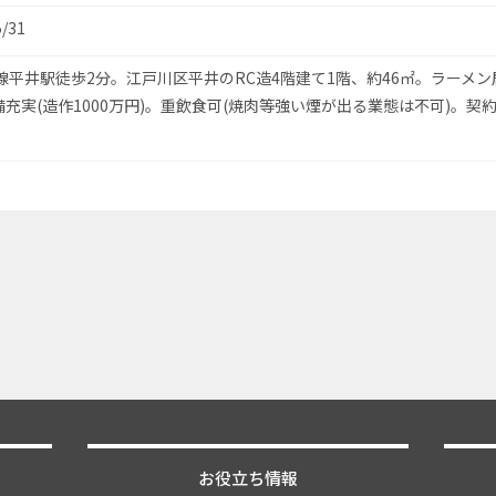
5/31
線平井駅徒歩2分。江戸川区平井のRC造4階建て1階、約46㎡。ラーメン
充実(造作1000万円)。重飲食可(焼肉等強い煙が出る業態は不可)。契約
お役立ち情報