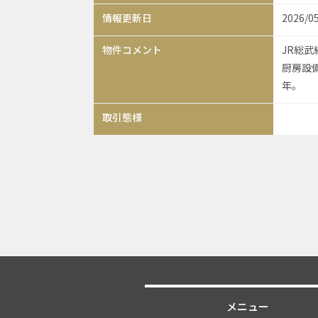
情報更新日
2026/0
物件コメント
JR総武
厨房設備
年。
取引態様
メニュー