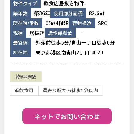
飲食店居抜き物件
物件タイプ
築36年
82.6㎡
築年数
使用部分面積
0階/4階建
SRC
所在階/階数
建物構造
居抜き
－
現状
造作譲渡金
外苑前徒歩5分/青山一丁目徒歩6分
最寄駅
東京都港区南青山2丁目14-20
所在地
物件特徴
重飲食可
最寄り駅から徒歩5分以内
ネットでお問い合わせ