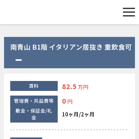
南青山 B1階 イタリアン居抜き 重飲食可
82.5
賃料
万円
0
管理費・共益費等
円
敷金・保証金/礼
10ヶ月/2ヶ月
金