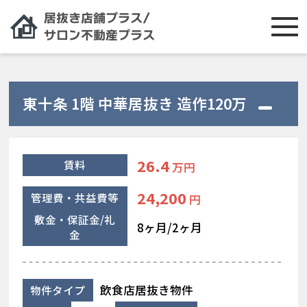
東十条 1階 中華居抜き 造作120万
26.4
賃料
万円
24,200
管理費・共益費等
円
敷金・保証金/礼
8ヶ月/2ヶ月
金
飲食店居抜き物件
物件タイプ