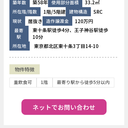
築58年
33.2㎡
築年数
使用部分面積
1階/5階建
SRC
所在階/階数
建物構造
居抜き
120万円
現状
造作譲渡金
東十条駅徒歩4分、王子神谷駅徒歩
最寄
駅
10分
東京都北区東十条3丁目14-10
所在地
物件特徴
重飲食可
1階
最寄り駅から徒歩5分以内
ネットでお問い合わせ