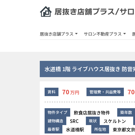
居抜き店舗プラス
サロン不動産プラス
水道橋 1階 ライブハウス居抜き 防音
70
70
賃料
管理費・共益費等
万円
飲食店居抜き物件
物件タイプ
築年数
SRC
スケルトン
建物構造
現状
水道橋駅
東京都文京
最寄駅
所在地