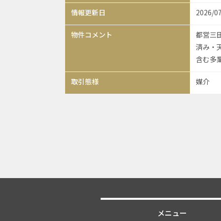
情報更新日
2026/0
物件コメント
都営三
済み・
含む多
取引態様
媒介
メニュー