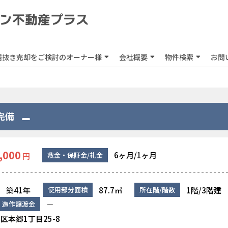
居抜き売却をご検討のオーナー様
会社概要
物件検索
お問
完備
,000
6ヶ月/1ヶ月
敷金・保証金/礼金
円
築41年
87.7㎡
1階/3階建
使用部分面積
所在階/階数
－
造作譲渡金
区本郷1丁目25-8