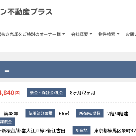
居抜き売却をご検討のオーナー様
会社概要
物件検索
お問
4,840
8ヶ月/2ヶ月
敷金・保証金/礼金
円
築48年
66㎡
2階/4階建
使用部分面積
所在階/階数
－
譲渡金
>新桜台/都営大江戸線>新江古田
東京都練馬区栄町32
所在地