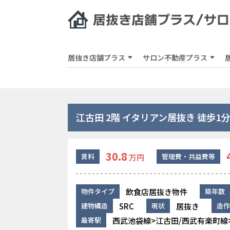
居抜き店舗プラス
サロン不動産プラス
江古田 2階 イタリアン居抜き 徒歩1分
30.8
賃料
管理費・共益費等
万円
飲食店居抜き物件
物件タイプ
築年数
SRC
居抜き
建物構造
現状
造作
西武池袋線>江古田/西武有楽町線
最寄駅