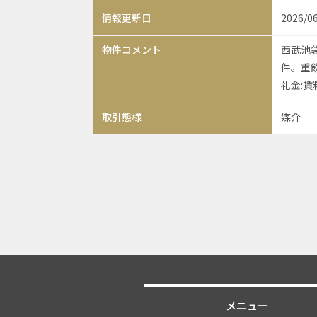
情報更新日
2026/0
物件コメント
西武池
件。重飲
礼金:賃
取引態様
媒介
メニュー