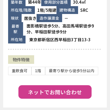
築44年
30.4㎡
築年数
使用部分面積
1階/5階建
SRC
所在階/階数
建物構造
居抜き
－
現状
造作譲渡金
面影橋駅徒歩5分、高田馬場駅徒歩9
最寄
駅
分、早稲田駅徒歩9分
東京都新宿区西早稲田3丁目13-3
所在地
物件特徴
重飲食可
1階
最寄り駅から徒歩5分以内
ネットでお問い合わせ