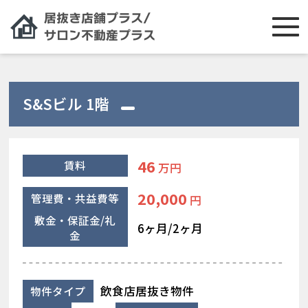
S&Sビル 1階
46
賃料
万円
20,000
管理費・共益費等
円
敷金・保証金/礼
6ヶ月/2ヶ月
金
飲食店居抜き物件
物件タイプ