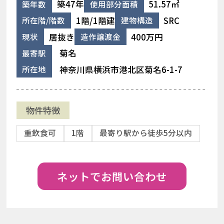
築47年
51.57㎡
築年数
使用部分面積
1階/1階建
SRC
所在階/階数
建物構造
居抜き
400万円
現状
造作譲渡金
菊名
最寄駅
神奈川県横浜市港北区菊名6-1-7
所在地
物件特徴
重飲食可
1階
最寄り駅から徒歩5分以内
ネットでお問い合わせ