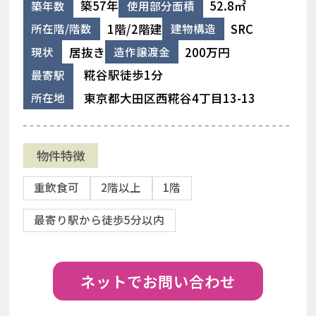
築57年
52.8㎡
築年数
使用部分面積
1階/2階建
SRC
所在階/階数
建物構造
居抜き
200万円
現状
造作譲渡金
糀谷駅徒歩1分
最寄駅
東京都大田区西糀谷4丁目13-13
所在地
物件特徴
重飲食可
2階以上
1階
最寄り駅から徒歩5分以内
ネットでお問い合わせ