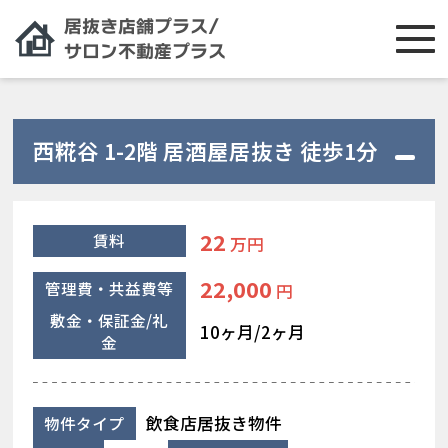
西糀谷 1-2階 居酒屋居抜き 徒歩1分
22
賃料
万円
22,000
管理費・共益費等
円
敷金・保証金/礼
10ヶ月/2ヶ月
金
飲食店居抜き物件
物件タイプ