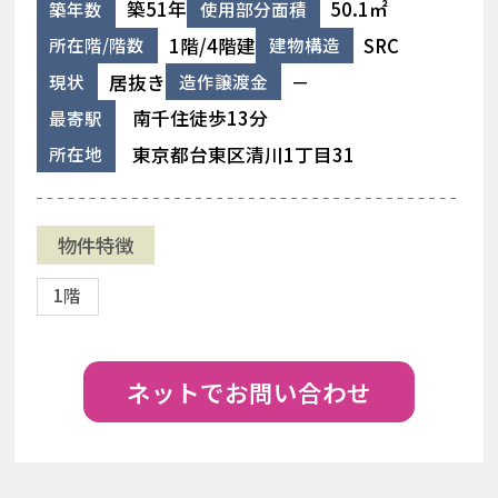
築51年
50.1㎡
築年数
使用部分面積
1階/4階建
SRC
所在階/階数
建物構造
居抜き
－
現状
造作譲渡金
南千住徒歩13分
最寄駅
東京都台東区清川1丁目31
所在地
物件特徴
1階
ネットでお問い合わせ