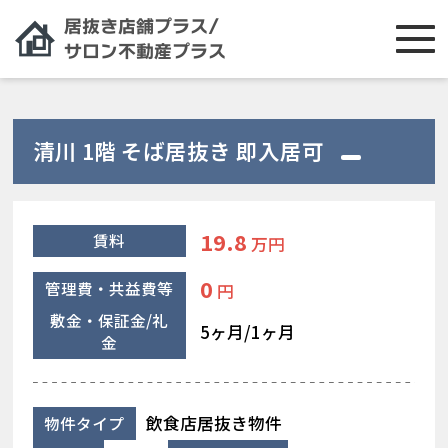
清川 1階 そば居抜き 即入居可
19.8
賃料
万円
0
管理費・共益費等
円
敷金・保証金/礼
5ヶ月/1ヶ月
金
飲食店居抜き物件
物件タイプ