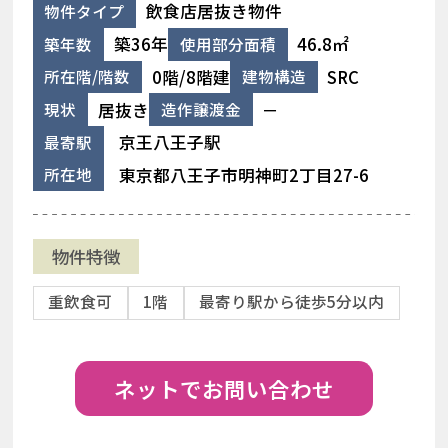
飲食店居抜き物件
物件タイプ
築36年
46.8㎡
築年数
使用部分面積
0階/8階建
SRC
所在階/階数
建物構造
居抜き
－
現状
造作譲渡金
京王八王子駅
最寄駅
東京都八王子市明神町2丁目27-6
所在地
物件特徴
重飲食可
1階
最寄り駅から徒歩5分以内
ネットでお問い合わせ