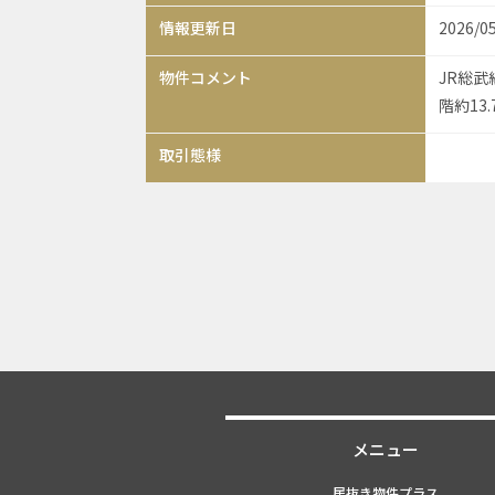
情報更新日
2026/0
物件コメント
JR総
階約1
取引態様
メニュー
居抜き物件プラス