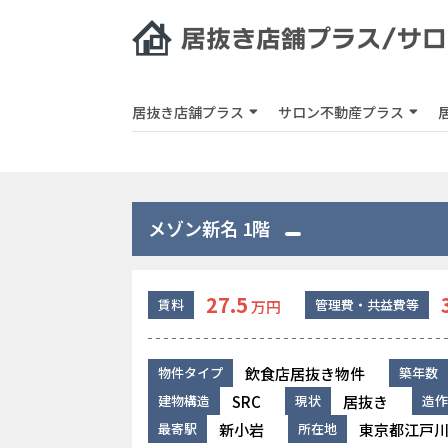
居抜き店舗プラス
サロン不動産プラス
メゾン新名 1階
27.5
賃料
管理費・共益費等
万円
飲食店居抜き物件
物件タイプ
築年数
SRC
居抜き
建物構造
現状
造作
新小岩
東京都江戸川区
最寄駅
所在地