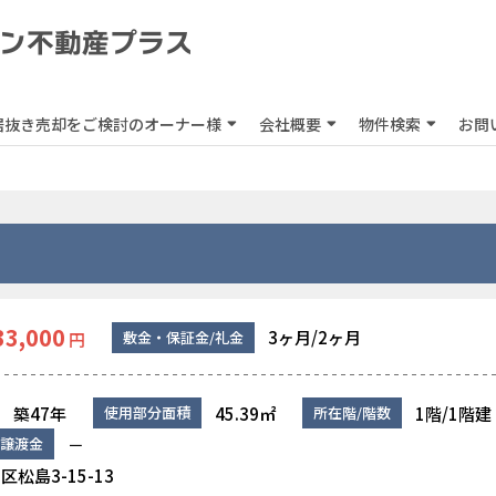
居抜き売却をご検討のオーナー様
会社概要
物件検索
お問
33,000
3ヶ月/2ヶ月
敷金・保証金/礼金
円
築47年
45.39㎡
1階/1階建
使用部分面積
所在階/階数
－
譲渡金
松島3-15-13