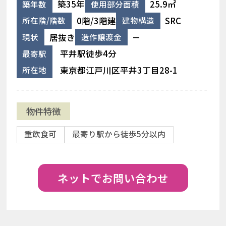
築35年
25.9㎡
築年数
使用部分面積
0階/3階建
SRC
所在階/階数
建物構造
居抜き
－
現状
造作譲渡金
平井駅徒歩4分
最寄駅
東京都江戸川区平井3丁目28-1
所在地
物件特徴
重飲食可
最寄り駅から徒歩5分以内
ネットでお問い合わせ