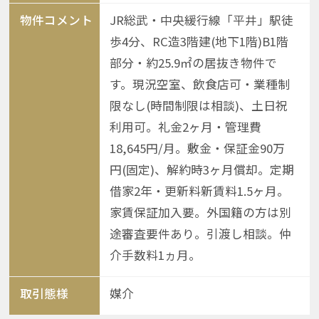
物件コメント
JR総武・中央緩行線「平井」駅徒
歩4分、RC造3階建(地下1階)B1階
部分・約25.9㎡の居抜き物件で
す。現況空室、飲食店可・業種制
限なし(時間制限は相談)、土日祝
利用可。礼金2ヶ月・管理費
18,645円/月。敷金・保証金90万
円(固定)、解約時3ヶ月償却。定期
借家2年・更新料新賃料1.5ヶ月。
家賃保証加入要。外国籍の方は別
途審査要件あり。引渡し相談。仲
介手数料1ヵ月。
取引態様
媒介