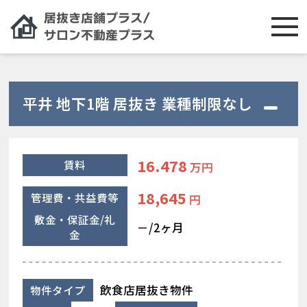
平井 地下1階 居抜き 業種制限なし
16.478
賃料
万円
18,645
管理費・共益費等
円
敷金・保証金/礼
－/2ヶ月
金
飲食店居抜き物件
物件タイプ