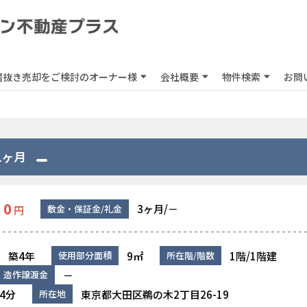
居抜き売却をご検討のオーナー様
会社概要
物件検索
お問
1ヶ月
0
3ヶ月/－
敷金・保証金/礼金
円
築4年
9㎡
1階/1階建
使用部分面積
所在階/階数
－
造作譲渡金
4分
東京都大田区鵜の木2丁目26-19
所在地