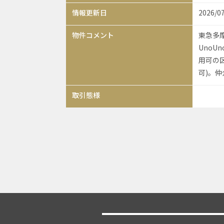
情報更新日
2026/0
物件コメント
東急多
UnoU
用可の
可)。仲
取引態様