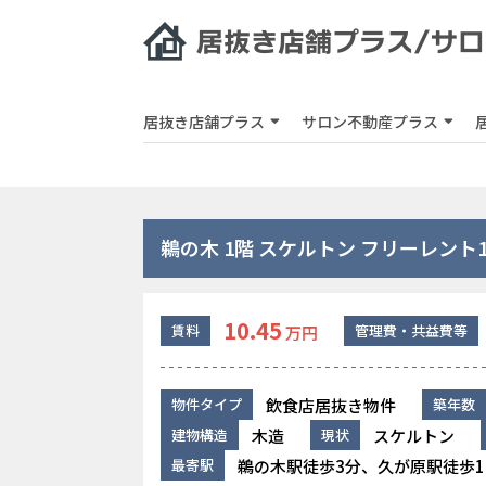
居抜き店舗プラス
サロン不動産プラス
鵜の木 1階 スケルトン フリーレント
10.45
賃料
管理費・共益費等
万円
飲食店居抜き物件
物件タイプ
築年数
木造
スケルトン
建物構造
現状
鵜の木駅徒歩3分、久が原駅徒歩1
最寄駅