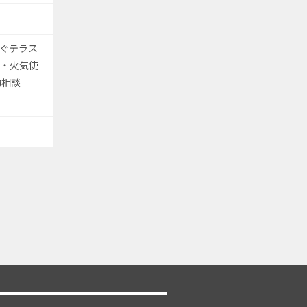
ぐテラス
可・火気使
約相談