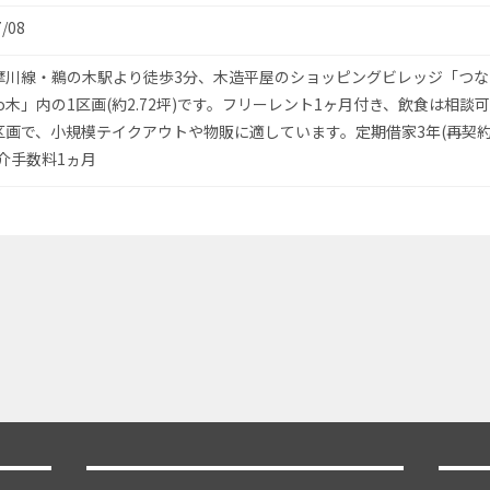
7/08
摩川線・鵜の木駅より徒歩3分、木造平屋のショッピングビレッジ「つな
no木」内の1区画(約2.72坪)です。フリーレント1ヶ月付き、飲食は相談
区画で、小規模テイクアウトや物販に適しています。定期借家3年(再契
介手数料1ヵ月