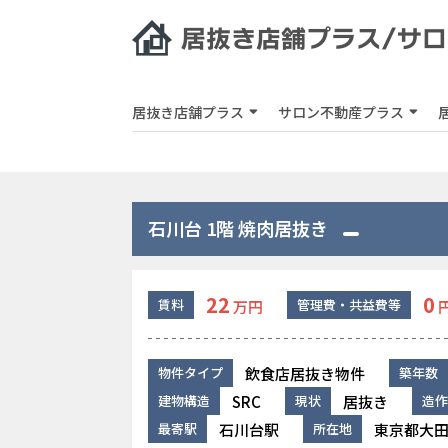
居抜き店舗プラス
サロン不動産プラス
石川台 1階 焼肉居抜き
22
0
賃料
管理費・共益費等
万円
飲食店居抜き物件
物件タイプ
築年数
SRC
居抜き
建物構造
現状
造作
石川台駅
東京都大田
最寄駅
所在地