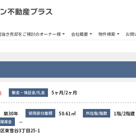
居抜き売却をご検討のオーナー様
会社概要
物件検索
お問
5ヶ月/2ヶ月
敷金・保証金/礼金
円
築30年
50.61㎡
1階/2階建
使用部分面積
所在階/階数
－
譲渡金
区東雪谷3丁目25-1