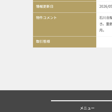
情報更新日
2026/0
物件コメント
石川台駅
き。重
月。
取引態様
メニュー