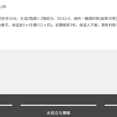
5/08
徒歩10分。木造2階建1-2階部分、50.61㎡。焼肉・韓国料理(座席30席
飲食可。保証金5ヶ月(敷引1ヶ月)。定期借家3年。保証人不要。更新料新
お役立ち情報