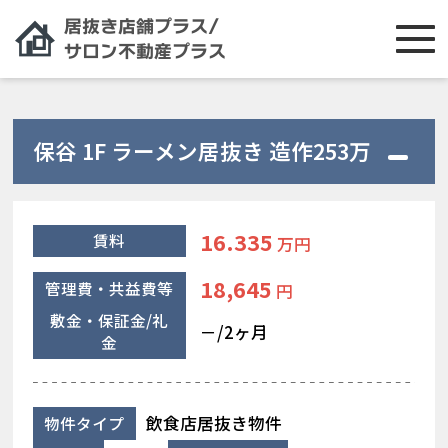
保谷 1F ラーメン居抜き 造作253万
16.335
賃料
万円
18,645
管理費・共益費等
円
敷金・保証金/礼
－/2ヶ月
金
飲食店居抜き物件
物件タイプ