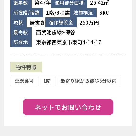
築47年
26.42㎡
築年数
使用部分面積
1階/3階建
SRC
所在階/階数
建物構造
居抜き
253万円
現状
造作譲渡金
西武池袋線>保谷
最寄駅
東京都西東京市東町4-14-17
所在地
物件特徴
重飲食可
1階
最寄り駅から徒歩5分以内
ネットでお問い合わせ