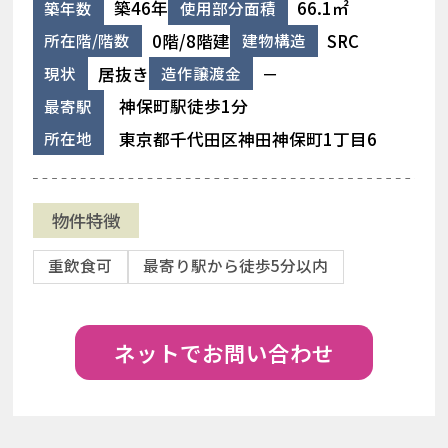
築46年
66.1㎡
築年数
使用部分面積
0階/8階建
SRC
所在階/階数
建物構造
居抜き
－
現状
造作譲渡金
神保町駅徒歩1分
最寄駅
東京都千代田区神田神保町1丁目6
所在地
物件特徴
重飲食可
最寄り駅から徒歩5分以内
ネットでお問い合わせ