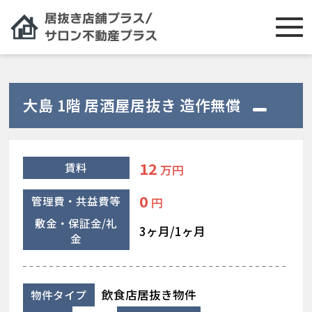
大島 1階 居酒屋居抜き 造作無償
12
賃料
万円
0
管理費・共益費等
円
敷金・保証金/礼
3ヶ月/1ヶ月
金
飲食店居抜き物件
物件タイプ