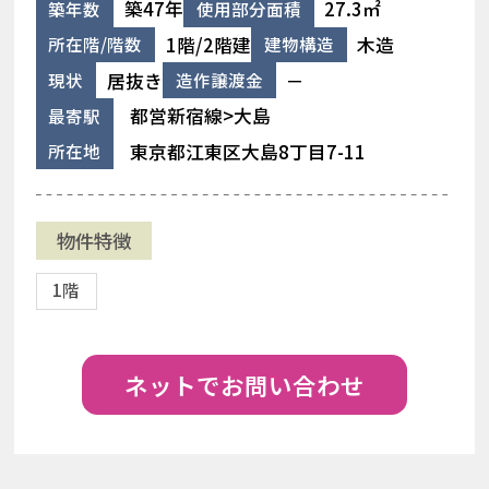
築47年
27.3㎡
築年数
使用部分面積
1階/2階建
木造
所在階/階数
建物構造
居抜き
－
現状
造作譲渡金
都営新宿線>大島
最寄駅
東京都江東区大島8丁目7-11
所在地
物件特徴
1階
ネットでお問い合わせ