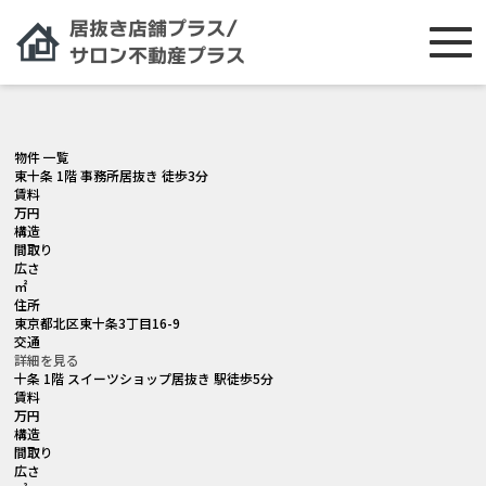
[smartslider3 slider="2"]
物件 一覧
東十条 1階 事務所居抜き 徒歩3分
賃料
万円
構造
間取り
広さ
㎡
住所
東京都北区東十条3丁目16-9
交通
詳細を見る
十条 1階 スイーツショップ居抜き 駅徒歩5分
賃料
万円
構造
間取り
広さ