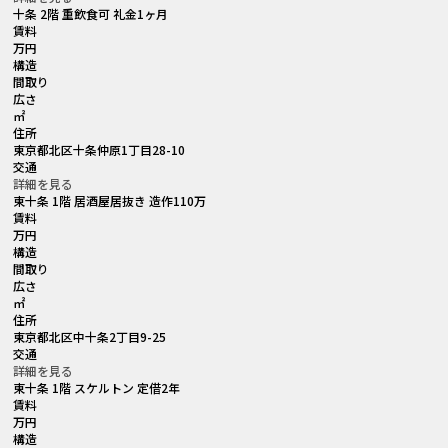
十条 2階 重飲食可 礼金1ヶ月
賃料
万円
構造
間取り
広さ
㎡
住所
東京都北区十条仲原1丁目28-10
交通
詳細を見る
東十条 1階 居酒屋居抜き 造作110万
賃料
万円
構造
間取り
広さ
㎡
住所
東京都北区中十条2丁目9-25
交通
詳細を見る
東十条 1階 スケルトン 定借2年
賃料
万円
構造