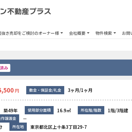
居抜き売却をご検討のオーナー様
会社概要
物件検索
お問
済み
5,500
3ヶ月/1ヶ月
敷金・保証金/礼金
円
築49年
16.9㎡
1階/3階建
使用部分面積
所在階/階数
－
造作譲渡金
分
東京都北区上十条3丁目29-7
所在地