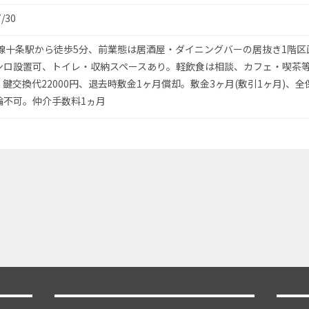
7/30
京線十条駅から徒歩5分、前業態は居酒屋・ダイニングバーの居抜き1階区
ンロ設置可、トイレ・収納スペースあり。軽飲食は相談、カフェ・喫茶
鍵交換代22000円、退去時敷金1ヶ月償却。敷金3ヶ月(敷引1ヶ月)、全
輪不可。仲介手数料1ヵ月