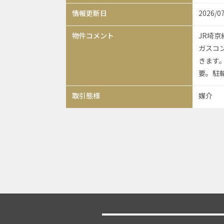
情報更新日
2026/0
物件コメント
JR埼
ガスコ
きます。
要。駐
取引態様
媒介