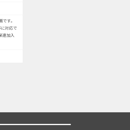
画です。
等に対応で
保連加入