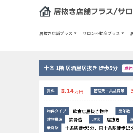
居抜き店舗プラス
サロン不動産プラス
十条 1階 居酒屋居抜き 徒歩5分
成約
8.14
賃料
管理費・共益費等
万円
飲食店居抜き物件
物件タイプ
築年数
鉄骨造
居抜き
建物構造
現状
十条駅徒歩5分、東十条駅徒歩15
最寄駅