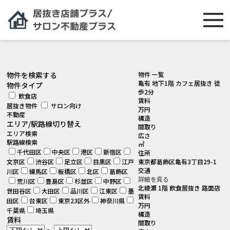
[smartslider3 slider="2"]
物件を検索する
物件 一覧
亀有 地下1階 カフェ居抜き 徒
物件タイプ
歩2分
飲食店
賃料
居抜き物件
サロン向け
万円
不動産
構造
エリア/駅路線切り替え
間取り
エリア検索
広さ
駅路線検索
㎡
千代田区
中央区
港区
新宿区
住所
文京区
渋谷区
足立区
目黒区
江戸
東京都葛飾区亀有3丁目29-1
交通
川区
練馬区
板橋区
北区
葛飾区
詳細を見る
荒川区
豊島区
杉並区
中野区
北綾瀬 1階 飲食居抜き 路面店
世田谷区
大田区
品川区
江東区
墨
賃料
田区
台東区
東京23区外
神奈川県
万円
千葉県
埼玉県
構造
賃料
間取り
～