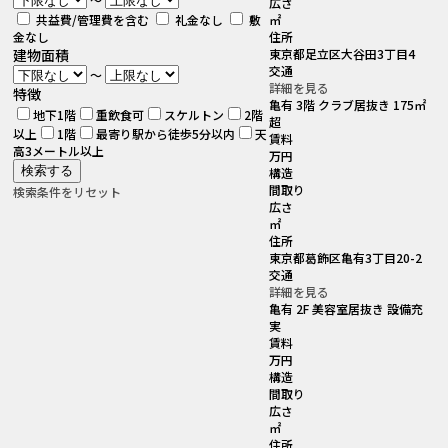
広さ
共益費/管理費を含む
礼金なし
敷
㎡
金なし
住所
建物面積
東京都足立区大谷田3丁目4
交通
～
詳細を見る
特徴
亀有 3階 クラブ居抜き 175㎡
地下1階
重飲食可
スケルトン
2階
超
以上
1階
最寄り駅から徒歩5分以内
天
賃料
高3メートル以上
万円
構造
間取り
検索条件をリセット
広さ
㎡
住所
東京都葛飾区亀有3丁目20-2
交通
詳細を見る
亀有 2F 美容室居抜き 設備充
実
賃料
万円
構造
間取り
広さ
㎡
住所