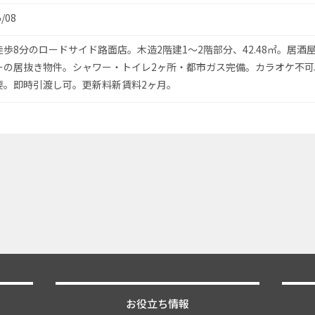
5/08
歩8分のロードサイド路面店。木造2階建1〜2階部分、42.48㎡。居酒
ーの居抜き物件。シャワー・トイレ2ヶ所・都市ガス完備。カラオケ不可
要。即時引渡し可。更新料新賃料2ヶ月。
お役立ち情報