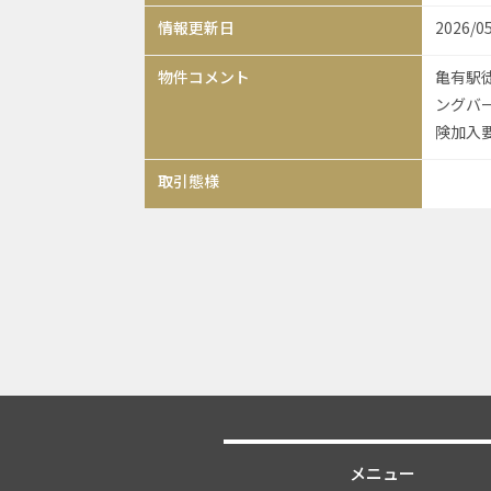
情報更新日
2026/0
物件コメント
亀有駅徒
ングバ
険加入
取引態様
メニュー