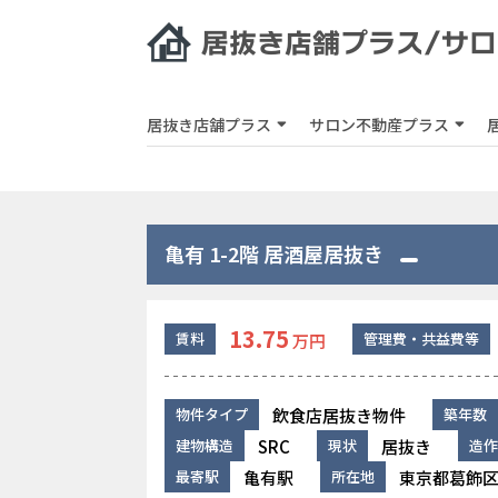
居抜き店舗プラス
サロン不動産プラス
亀有 1-2階 居酒屋居抜き
13.75
賃料
管理費・共益費等
万円
飲食店居抜き物件
物件タイプ
築年数
SRC
居抜き
建物構造
現状
造作
亀有駅
東京都葛飾区
最寄駅
所在地