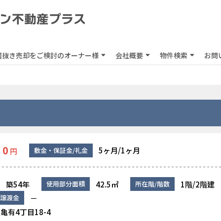
居抜き売却をご検討のオーナー様
会社概要
物件検索
お問
0
5ヶ月/1ヶ月
敷金・保証金/礼金
円
築54年
42.5㎡
1階/2階建
使用部分面積
所在階/階数
－
譲渡金
亀有4丁目18-4