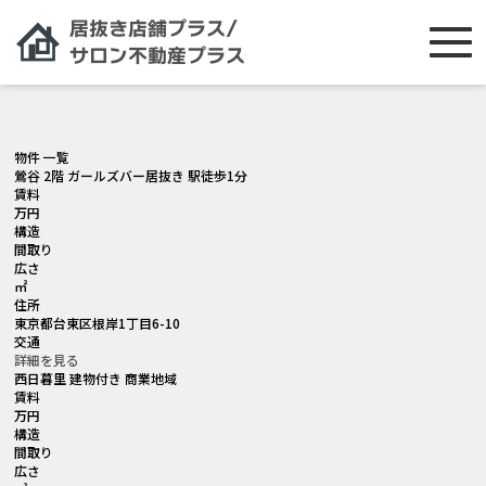
[smartslider3 slider="2"]
物件 一覧
鶯谷 2階 ガールズバー居抜き 駅徒歩1分
賃料
万円
構造
間取り
広さ
㎡
住所
東京都台東区根岸1丁目6-10
交通
詳細を見る
西日暮里 建物付き 商業地域
賃料
万円
構造
間取り
広さ