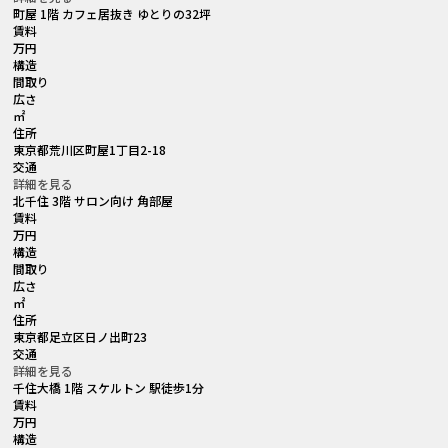
町屋 1階 カフェ居抜き ゆとりの32坪
賃料
万円
構造
間取り
広さ
㎡
住所
東京都荒川区町屋1丁目2-18
交通
詳細を見る
北千住 3階 サロン向け 角部屋
賃料
万円
構造
間取り
広さ
㎡
住所
東京都足立区日ノ出町23
交通
詳細を見る
千住大橋 1階 スケルトン 駅徒歩1分
賃料
万円
構造