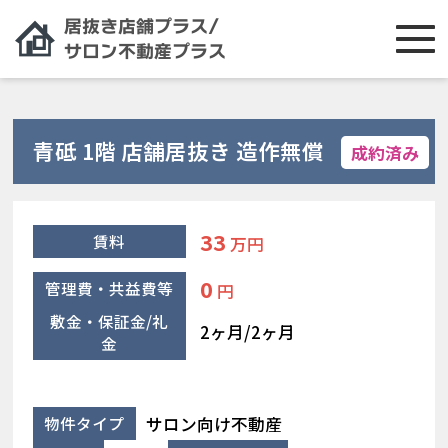
青砥 1階 店舗居抜き 造作無償
成約済み
33
賃料
万円
0
管理費・共益費等
円
敷金・保証金/礼
2ヶ月/2ヶ月
金
サロン向け不動産
物件タイプ