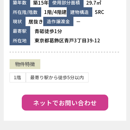
築15年
29.7㎡
築年数
使用部分面積
1階/4階建
SRC
所在階/階数
建物構造
居抜き
－
現状
造作譲渡金
青砥徒歩1分
最寄駅
東京都葛飾区青戸3丁目39-12
所在地
物件特徴
1階
最寄り駅から徒歩5分以内
ネットでお問い合わせ