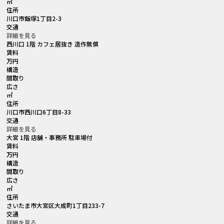
㎡
住所
川口市飯塚1丁目2-3
交通
詳細を見る
西川口 1階 カフェ居抜き 造作無償
賃料
万円
構造
間取り
広さ
㎡
住所
川口市西川口6丁目8-33
交通
詳細を見る
大宮 1階 店舗・事務所 駐車場付
賃料
万円
構造
間取り
広さ
㎡
住所
さいたま市大宮区大成町1丁目233-7
交通
詳細を見る