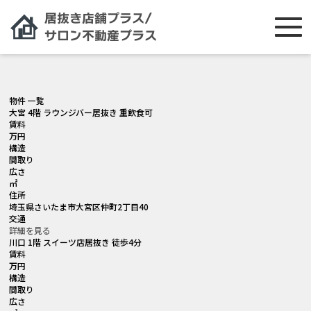
[smartslider3 slider="2"]
物件 一覧
大宮 4階 ラウンジバー居抜き 重飲食可
賃料
万円
構造
間取り
広さ
㎡
住所
埼玉県さいたま市大宮区仲町2丁目40
交通
詳細を見る
川口 1階 スイーツ店居抜き 徒歩4分
賃料
万円
構造
間取り
広さ