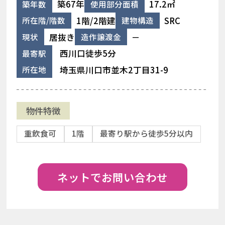
築67年
17.2㎡
築年数
使用部分面積
1階/2階建
SRC
所在階/階数
建物構造
居抜き
－
現状
造作譲渡金
西川口徒歩5分
最寄駅
埼玉県川口市並木2丁目31-9
所在地
物件特徴
重飲食可
1階
最寄り駅から徒歩5分以内
ネットでお問い合わせ