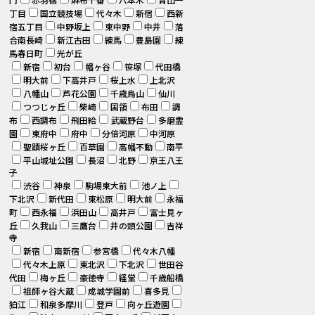
丁目
国立競技場
代々木
新宿
西新
宿五丁目
中野坂上
東中野
中井
落
合南長崎
新江古田
練馬
豊島園
練
馬春日町
光が丘
新宿
初台
幡ヶ谷
笹塚
代田橋
明大前
下高井戸
桜上水
上北沢
八幡山
芦花公園
千歳烏山
仙川
つつじヶ丘
柴崎
国領
布田
調
布
西調布
飛田給
武蔵野台
多磨霊
園
東府中
府中
分倍河原
中河原
聖蹟桜ヶ丘
百草園
高幡不動
南平
平山城址公園
長沼
北野
京王八王
子
渋谷
神泉
駒場東大前
池ノ上
下北沢
新代田
東松原
明大前
永福
町
西永福
浜田山
高井戸
富士見ヶ
丘
久我山
三鷹台
井の頭公園
吉祥
寺
新宿
南新宿
参宮橋
代々木八幡
代々木上原
東北沢
下北沢
世田谷
代田
梅ヶ丘
豪徳寺
経堂
千歳船橋
祖師ヶ谷大蔵
成城学園前
喜多見
狛江
和泉多摩川
登戸
向ヶ丘遊園