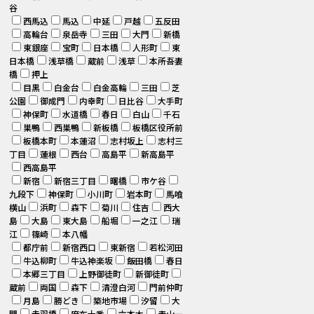
谷
西馬込
馬込
中延
戸越
五反田
高輪台
泉岳寺
三田
大門
新橋
東銀座
宝町
日本橋
人形町
東
日本橋
浅草橋
蔵前
浅草
本所吾妻
橋
押上
目黒
白金台
白金高輪
三田
芝
公園
御成門
内幸町
日比谷
大手町
神保町
水道橋
春日
白山
千石
巣鴨
西巣鴨
新板橋
板橋区役所前
板橋本町
本蓮沼
志村坂上
志村三
丁目
蓮根
西台
高島平
新高島平
西高島平
新宿
新宿三丁目
曙橋
市ケ谷
九段下
神保町
小川町
岩本町
馬喰
横山
浜町
森下
菊川
住吉
西大
島
大島
東大島
船堀
一之江
瑞
江
篠崎
本八幡
都庁前
新宿西口
東新宿
若松河田
牛込柳町
牛込神楽坂
飯田橋
春日
本郷三丁目
上野御徒町
新御徒町
蔵前
両国
森下
清澄白河
門前仲町
月島
勝どき
築地市場
汐留
大
門
赤羽橋
麻布十番
六本木
青山一