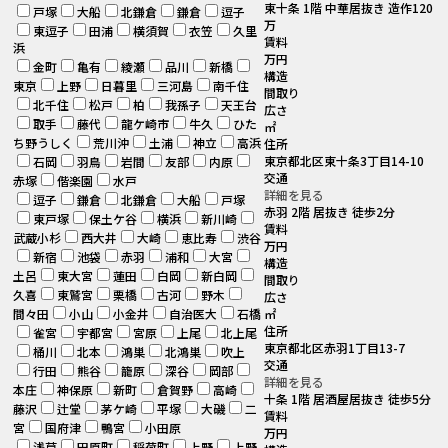
東十条 1階 中華居抜き 造作120
戸塚
大船
北鎌倉
鎌倉
逗子
万
東逗子
田浦
横須賀
衣笠
久里
賃料
浜
万円
金町
亀有
綾瀬
品川
新橋
構造
東京
上野
日暮里
三河島
南千住
間取り
北千住
松戸
柏
我孫子
天王台
広さ
取手
藤代
龍ケ崎市
牛久
ひた
㎡
ち野うしく
荒川沖
土浦
神立
高浜
住所
東京都北区東十条3丁目14-10
石岡
羽鳥
岩間
友部
内原
交通
赤塚
偕楽園
水戸
詳細を見る
逗子
鎌倉
北鎌倉
大船
戸塚
赤羽 2階 居抜き 徒歩2分
東戸塚
保土ケ谷
横浜
新川崎
賃料
武蔵小杉
西大井
大崎
恵比寿
渋谷
万円
新宿
池袋
赤羽
浦和
大宮
構造
土呂
東大宮
蓮田
白岡
新白岡
間取り
久喜
東鷲宮
栗橋
古河
野木
広さ
間々田
小山
小金井
自治医大
石橋
㎡
住所
雀宮
宇都宮
宮原
上尾
北上尾
東京都北区赤羽1丁目13-7
桶川
北本
鴻巣
北鴻巣
吹上
交通
行田
熊谷
籠原
深谷
岡部
詳細を見る
本庄
神保原
新町
倉賀野
高崎
十条 1階 居酒屋居抜き 徒歩5分
藤沢
辻堂
茅ケ崎
平塚
大磯
二
賃料
宮
国府津
鴨宮
小田原
万円
浅草
田原町
稲荷町
上野
上野