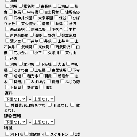
浦賀
池袋
椎名町
東長崎
江古田
桜
台
練馬
中村橋
富士見台
練馬高野
台
石神井公園
大泉学園
保谷
ひば
りヶ丘
東久留米
清瀬
秋津
所沢
西武新宿
高田馬場
下落合
中井
新井薬師前
沼袋
野方
都立家政
鷺ノ宮
下井草
井荻
上井草
上
石神井
武蔵関
東伏見
西武柳沢
田
無
花小金井
小平
久米川
東村山
所沢
池袋
北池袋
下板橋
大山
中板
橋
ときわ台
上板橋
東武練馬
下赤
塚
成増
和光市
朝霞
朝霞台
志
木
柳瀬川
みずほ台
鶴瀬
ふじみ野
上福岡
新河岸
川越
賃料
～
共益費/管理費を含む
礼金なし
敷
金なし
建物面積
～
特徴
地下1階
重飲食可
スケルトン
2階