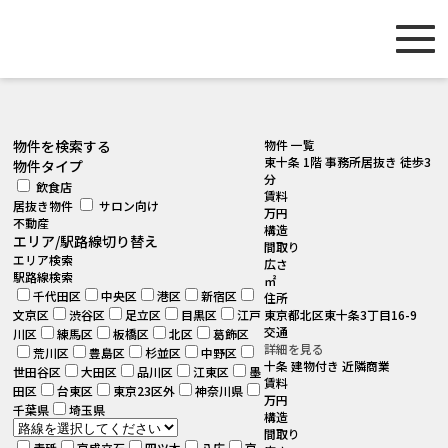
[smartslider3 slider="2"]
物件を検索する
物件 一覧
東十条 1階 事務所居抜き 徒歩3
物件タイプ
分
飲食店
賃料
居抜き物件
サロン向け
万円
不動産
構造
エリア/駅路線切り替え
間取り
エリア検索
広さ
駅路線検索
㎡
千代田区
中央区
港区
新宿区
住所
文京区
渋谷区
足立区
目黒区
江戸
東京都北区東十条3丁目16-9
交通
川区
練馬区
板橋区
北区
葛飾区
詳細を見る
荒川区
豊島区
杉並区
中野区
十条 建物付き 近隣商業
世田谷区
大田区
品川区
江東区
墨
賃料
田区
台東区
東京23区外
神奈川県
万円
千葉県
埼玉県
構造
間取り
青砥
京成立石
四ツ木
八広
京