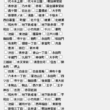
代々木上原
代々木公園
明治神宮前
表参道
乃木坂
赤坂
国会議事堂前
霞ケ関
日比谷
二重橋前
大手町
新御茶ノ水
湯島
根津
千駄木
西日暮里
町屋
北千住
綾瀬
北綾瀬
和光市
地下鉄成増
地下鉄赤塚
平
和台
氷川台
小竹向原
千川
要町
池袋
東池袋
護国寺
江戸川橋
飯田橋
市ケ谷
麹町
永田町
桜田門
有楽町
銀座一丁目
新富町
月島
豊洲
辰巳
新木場
渋谷
表参道
青山一丁目
永田町
半蔵門
九段下
神保町
大手町
三越前
水天宮前
清澄白河
住吉
錦
糸町
押上
目黒
白金台
白金高輪
麻布十番
六本木一丁目
溜池山王
永田町
四
ツ谷
市ケ谷
飯田橋
後楽園
東大前
本駒込
駒込
西ケ原
王子
王子
神谷
志茂
赤羽岩淵
和光市
地下鉄成増
地下鉄赤塚
平
和台
氷川台
小竹向原
千川
要町
池袋
雑司が谷
西早稲田
東新宿
新宿三丁目
北参道
明治神宮前
渋