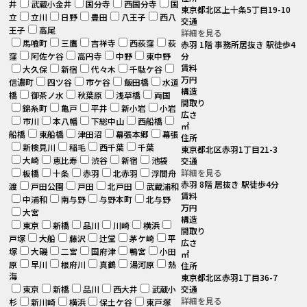
井
武蔵小金井
国分寺
西国分寺
国
東京都北区上十条5丁目19-10
立
立川
日野
豊田
八王子
西八
交通
王子
高尾
詳細を見る
馬喰町
三鷹
吉祥寺
西荻窪
荻
赤羽 1階 事務所居抜き 駅徒歩4
窪
阿佐ケ谷
高円寺
中野
東中野
分
賃料
大久保
新宿
代々木
千駄ケ谷
万円
信濃町
四ツ谷
市ケ谷
飯田橋
水道
構造
橋
御茶ノ水
秋葉原
浅草橋
両国
間取り
錦糸町
亀戸
平井
新小岩
小岩
広さ
市川
本八幡
下総中山
西船橋
㎡
船橋
東船橋
津田沼
幕張本郷
幕張
住所
新検見川
稲毛
西千葉
千葉
東京都北区赤羽1丁目21-3
大崎
恵比寿
渋谷
新宿
池袋
交通
詳細を見る
板橋
十条
赤羽
北赤羽
浮間舟
赤羽 8階 居抜き 駅徒歩4分
渡
戸田公園
戸田
北戸田
武蔵浦和
賃料
中浦和
南与野
与野本町
北与野
万円
大宮
構造
東京
新橋
品川
川崎
横浜
間取り
戸塚
大船
藤沢
辻堂
茅ケ崎
平
広さ
塚
大磯
二宮
国府津
鴨宮
小田
㎡
原
早川
根府川
真鶴
湯河原
熱
住所
海
東京都北区赤羽1丁目36-7
東京
新橋
品川
西大井
武蔵小
交通
詳細を見る
杉
新川崎
横浜
保土ケ谷
東戸塚