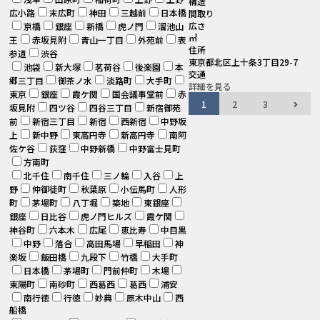
構造
広小路
末広町
神田
三越前
日本橋
間取り
広さ
京橋
銀座
新橋
虎ノ門
溜池山
㎡
王
赤坂見附
青山一丁目
外苑前
表
住所
参道
渋谷
東京都北区上十条3丁目29-7
池袋
新大塚
茗荷谷
後楽園
本
交通
郷三丁目
御茶ノ水
淡路町
大手町
詳細を見る
東京
銀座
霞ケ関
国会議事堂前
赤
1
2
3
坂見附
四ツ谷
四谷三丁目
新宿御苑
前
新宿三丁目
新宿
西新宿
中野坂
上
新中野
東高円寺
新高円寺
南阿
佐ケ谷
荻窪
中野新橋
中野富士見町
方南町
北千住
南千住
三ノ輪
入谷
上
野
仲御徒町
秋葉原
小伝馬町
人形
町
茅場町
八丁堀
築地
東銀座
銀座
日比谷
虎ノ門ヒルズ
霞ケ関
神谷町
六本木
広尾
恵比寿
中目黒
中野
落合
高田馬場
早稲田
神
楽坂
飯田橋
九段下
竹橋
大手町
日本橋
茅場町
門前仲町
木場
東陽町
南砂町
西葛西
葛西
浦安
南行徳
行徳
妙典
原木中山
西
船橋