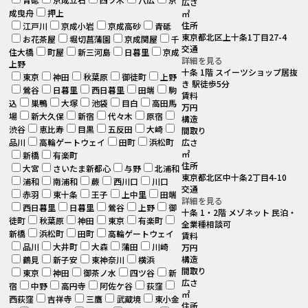
広さ
成曳舟
押上
㎡
住所
江戸川
京成小岩
京成高砂
青砥
東京都北区上十条1丁目27-4
お花茶屋
堀切菖蒲園
京成関屋
千
交通
住大橋
町屋
新三河島
日暮里
京成
詳細を見る
上野
十条 1階 スイーツショップ居抜
東京
神田
秋葉原
御徒町
上野
き 駅徒歩5分
鶯谷
日暮里
西日暮里
田端
駒
賃料
込
巣鴨
大塚
池袋
目白
高田馬
万円
場
新大久保
新宿
代々木
原宿
構造
渋谷
恵比寿
目黒
五反田
大崎
間取り
品川
高輪ゲートウェイ
田町
浜松町
広さ
㎡
新橋
有楽町
住所
大宮
さいたま新都心
与野
北浦和
東京都北区中十条2丁目4-10
浦和
南浦和
蕨
西川口
川口
交通
赤羽
東十条
王子
上中里
田端
詳細を見る
西日暮里
日暮里
鶯谷
上野
御
十条 1・2階 メゾネット 民泊・
徒町
秋葉原
神田
東京
有楽町
全業種相談可
新橋
浜松町
田町
高輪ゲートウェイ
賃料
品川
大井町
大森
蒲田
川崎
万円
構造
鶴見
新子安
東神奈川
横浜
間取り
東京
神田
御茶ノ水
四ツ谷
新
広さ
宿
中野
高円寺
阿佐ケ谷
荻窪
㎡
西荻窪
吉祥寺
三鷹
武蔵境
東小金
住所