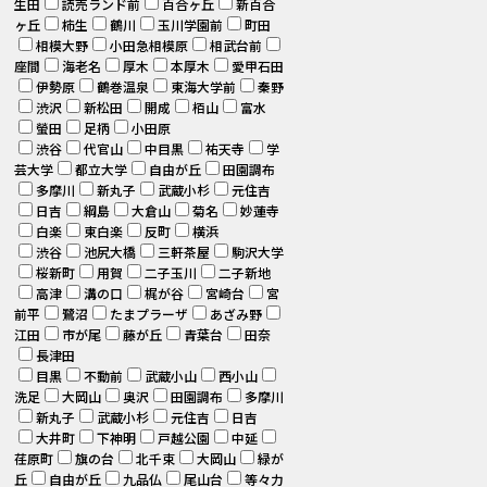
生田
読売ランド前
百合ヶ丘
新百合
ヶ丘
柿生
鶴川
玉川学園前
町田
相模大野
小田急相模原
相武台前
座間
海老名
厚木
本厚木
愛甲石田
伊勢原
鶴巻温泉
東海大学前
秦野
渋沢
新松田
開成
栢山
富水
螢田
足柄
小田原
渋谷
代官山
中目黒
祐天寺
学
芸大学
都立大学
自由が丘
田園調布
多摩川
新丸子
武蔵小杉
元住吉
日吉
綱島
大倉山
菊名
妙蓮寺
白楽
東白楽
反町
横浜
渋谷
池尻大橋
三軒茶屋
駒沢大学
桜新町
用賀
二子玉川
二子新地
高津
溝の口
梶が谷
宮崎台
宮
前平
鷺沼
たまプラーザ
あざみ野
江田
市が尾
藤が丘
青葉台
田奈
長津田
目黒
不動前
武蔵小山
西小山
洗足
大岡山
奥沢
田園調布
多摩川
新丸子
武蔵小杉
元住吉
日吉
大井町
下神明
戸越公園
中延
荏原町
旗の台
北千束
大岡山
緑が
丘
自由が丘
九品仏
尾山台
等々力