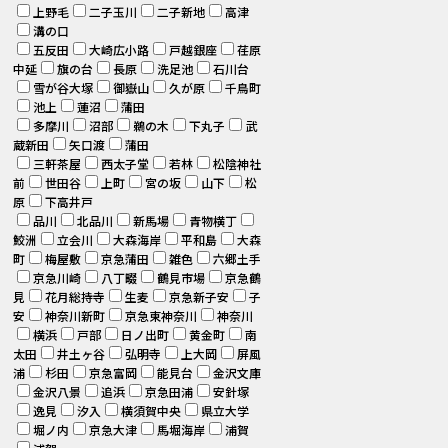
上野毛
二子玉川
二子新地
高津
溝の口
五反田
大崎広小路
戸越銀座
荏原
中延
旗の台
長原
洗足池
石川台
雪が谷大塚
御嶽山
久が原
千鳥町
池上
蓮沼
蒲田
多摩川
沼部
鵜の木
下丸子
武
蔵新田
矢口渡
蒲田
三軒茶屋
西太子堂
若林
松陰神社
前
世田谷
上町
宮の坂
山下
松
原
下高井戸
品川
北品川
新馬場
青物横丁
鮫洲
立会川
大森海岸
平和島
大森
町
梅屋敷
京急蒲田
雑色
六郷土手
京急川崎
八丁畷
鶴見市場
京急鶴
見
花月総持寺
生麦
京急新子安
子
安
神奈川新町
京急東神奈川
神奈川
横浜
戸部
日ノ出町
黄金町
南
太田
井土ヶ谷
弘明寺
上大岡
屏風
浦
杉田
京急富岡
能見台
金沢文庫
金沢八景
追浜
京急田浦
安針塚
逸見
汐入
横須賀中央
県立大学
堀ノ内
京急大津
馬堀海岸
浦賀