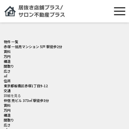
[smartslider3 slider="2"]
物件 一覧
赤塚 一括売マンション 5戸 駅徒歩2分
賃料
万円
構造
間取り
広さ
㎡
住所
東京都板橋区赤塚1丁目9-12
交通
詳細を見る
仲宿 売ビル 373㎡ 駅徒歩3分
賃料
万円
構造
間取り
広さ