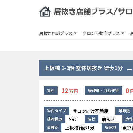
居抜き店舗プラス
サロン不動産プラス
上板橋 1-2階 整体居抜き 徒歩1分
12
0
賃料
管理費・共益費等
万円
サロン向け不動産
物件タイプ
築年数
SRC
居抜き
建物構造
現状
造作
上板橋徒歩1分
東京
最寄駅
所在地