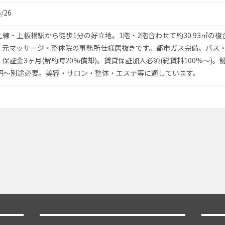
5/26
線・上板橋駅から徒歩1分の好立地。1階・2階合わせて約30.93㎡の複
、元マッサージ・整体院の事務所仕様居抜きです。都市ガス完備、バス
保証金3ヶ月(解約時20%償却)。賃貸保証加入必須(総賃料100%〜)。
500円〜別途必要。美容・サロン・整体・エステ等に適しています。