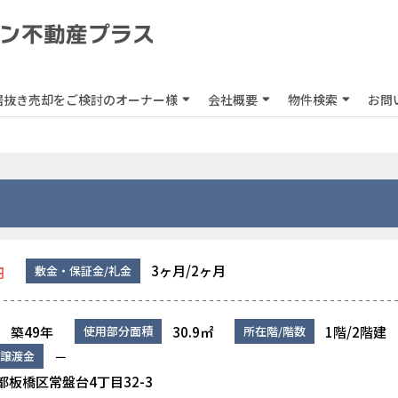
居抜き売却をご検討のオーナー様
会社概要
物件検索
お問
3ヶ月/2ヶ月
敷金・保証金/礼金
円
築49年
30.9㎡
1階/2階建
使用部分面積
所在階/階数
－
譲渡金
都板橋区常盤台4丁目32-3